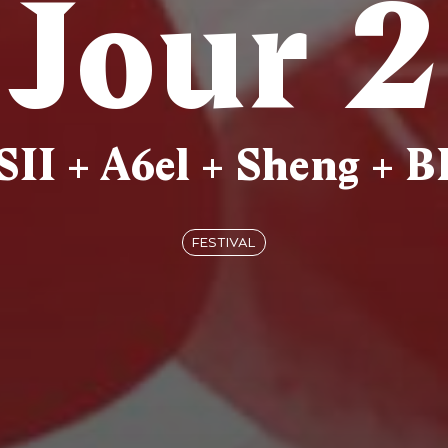
Jour 2
II + A6el + Sheng + 
FESTIVAL