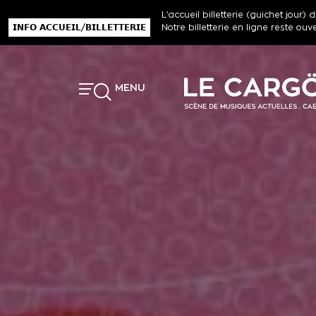
L’accueil billetterie (guichet jou
𝗜𝗡𝗙𝗢 𝗔𝗖𝗖𝗨𝗘𝗜𝗟/𝗕𝗜𝗟𝗟𝗘𝗧𝗧𝗘𝗥𝗜𝗘
Notre billetterie en ligne reste ouv
MENU