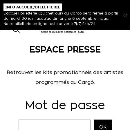
𝗜𝗡𝗙𝗢 𝗔𝗖𝗖𝗨𝗘𝗜𝗟/𝗕𝗜𝗟𝗟𝗘𝗧𝗧𝗘𝗥𝗜𝗘
L’accueil billetterie (guichet jour) du Cargö sera fermé à partir
du mardi 30 juin jusqu’au dimanche 6 septembre inclus.
Notre billetterie en ligne reste ouverte 7j/7, 24h/24
MENU
ESPACE PRESSE
Retrouvez les kits promotionnels des artistes
programmés au Cargö.
Mot de passe