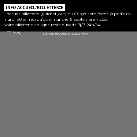
𝗜𝗡𝗙𝗢 𝗔𝗖𝗖𝗨𝗘𝗜𝗟/𝗕𝗜𝗟𝗟𝗘𝗧𝗧𝗘𝗥𝗜𝗘
L’accueil billetterie (guichet jour) du Cargö sera fermé à partir du
mardi 30 juin jusqu’au dimanche 6 septembre inclus.
Notre billetterie en ligne reste ouverte 7j/7, 24h/24
MENU