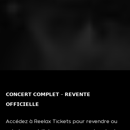
𝗖𝗢𝗡𝗖𝗘𝗥𝗧 𝗖𝗢𝗠𝗣𝗟𝗘𝗧 – 𝗥𝗘𝗩𝗘𝗡𝗧𝗘
𝗢𝗙𝗙𝗜𝗖𝗜𝗘𝗟𝗟𝗘
Accé­dez à Ree­lax Tickets pour revendre ou