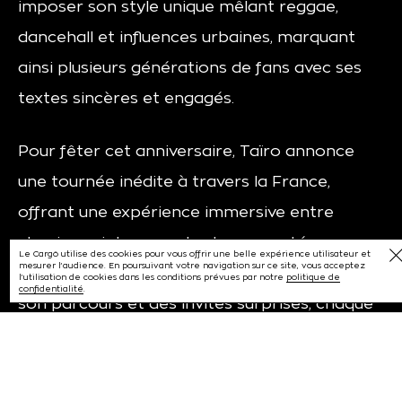
imposer son style unique mêlant reggae,
dancehall et influences urbaines, marquant
ainsi plusieurs générations de fans avec ses
textes sincères et engagés.
Pour fêter cet anniversaire, Taïro annonce
une tournée inédite à travers la France,
offrant une expérience immersive entre
classiques intemporels et nouveautés
Le Cargö utilise des cookies pour vous offrir une belle expérience utilisateur et
mesurer l’audience. En poursuivant votre navigation sur ce site, vous acceptez
exclusives. Avec une scénographie retraçant
l’utilisation de cookies dans les conditions prévues par notre
politique de
confidentialité
.
son parcours et des invités surprises, chaque
date est la promesse d’une communion
unique entre l’artiste et son public.