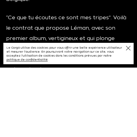
“Ce que tu écoutes ce sont mes tripes”. Voilà
le contrat que propose Léman, avec son
premier album, vertigineux et qui plonge
profondément en lui pour faire une musique
Le Cargö utilise des cookies pour vous offrir une belle expérience utilisateur
et mesurer l’audience. En poursuivant votre navigation sur ce site, vous
acceptez l’utilisation de cookies dans les conditions prévues par notre
habitée et pop de haute facture. Après s’être
politique de confidentialité
.
présenté brièvement mais brillamment avec
son EP “On est plein”, Léman, qu’on
a découvert dans l’édition 6 de The Voice, se
déploie pleinement avec son premier album.
Nourri au métal, à l’électro, au rap
mainstream et à la pop, l’artiste, passé par le
conservatoire de Villeurbanne, est un profil