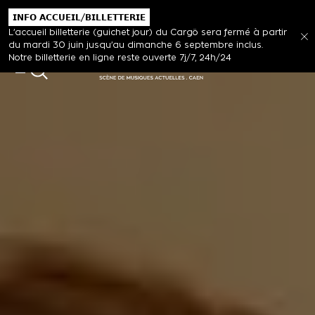
𝗜𝗡𝗙𝗢 𝗔𝗖𝗖𝗨𝗘𝗜𝗟/𝗕𝗜𝗟𝗟𝗘𝗧𝗧𝗘𝗥𝗜𝗘
L’accueil billetterie (guichet jour) du Cargö sera fermé à partir
du mardi 30 juin jusqu’au dimanche 6 septembre inclus.
Notre billetterie en ligne reste ouverte 7j/7, 24h/24
MENU