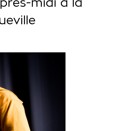
près-midi à la
eville