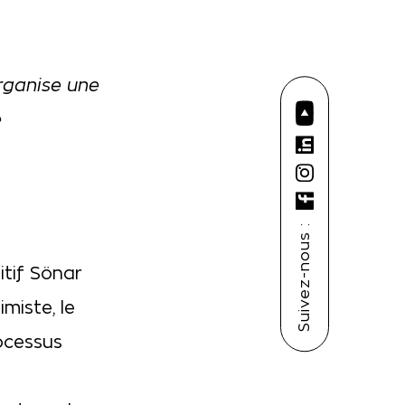
rganise une
e
Suivez-nous :
itif Sönar
imiste, le
rocessus