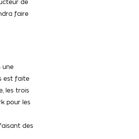
ducteur de
ndra faire
s une
 est faite
 les trois
k pour les
 faisant des