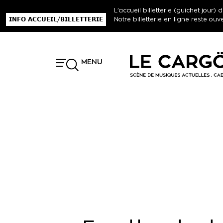
L’accueil billetterie (guichet jou
𝗜𝗡𝗙𝗢 𝗔𝗖𝗖𝗨𝗘𝗜𝗟/𝗕𝗜𝗟𝗟𝗘𝗧𝗧𝗘𝗥𝗜𝗘
Notre billetterie en ligne reste ouv
MENU