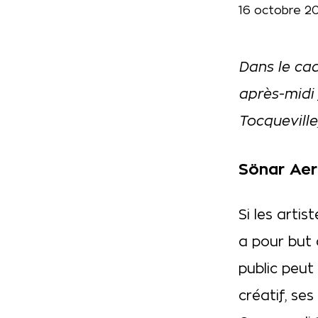
16 octobre 2
Dans le ca
après-midi 
Tocqueville
Sönar Ae
Si les artis
a pour but d
public peut
créatif, ses