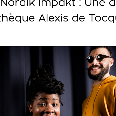
Nördik Impakt : Une a
othèque Alexis de Tocqu